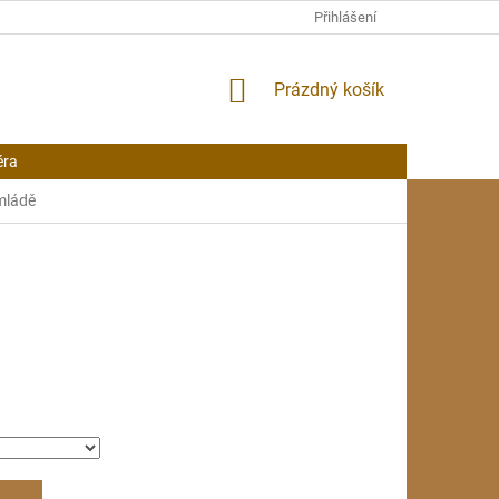
Přihlášení
NÁKUPNÍ
Prázdný košík
KOŠÍK
éra
 mládě