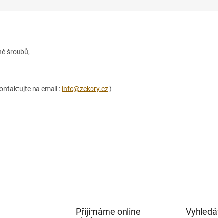
ně šroubů,
ontaktujte na email :
info@zekory.cz
)
Přijímáme online
Vyhledá