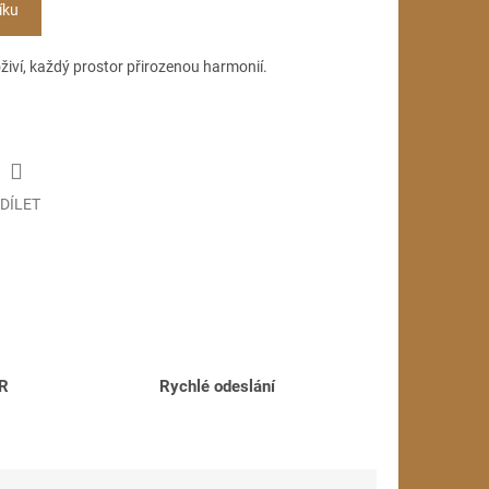
íku
oživí, každý prostor přirozenou harmonií.
DÍLET
ČR
Rychlé odeslání