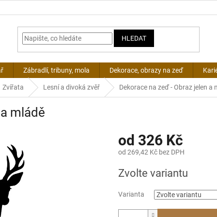
HLEDAT
ář
Zábradlí, tribuny, mola
Dekorace, obrazy na zeď
Kari
Zvířata
Lesní a divoká zvěř
Dekorace na zeď - Obraz jelen a
 a mládě
od
326 Kč
od
269,42 Kč
bez DPH
Měrná
Zvolte variantu
cena:
Varianta