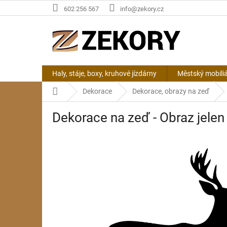
Přejít
602 256 567
info@zekory.cz
na
obsah
Haly, stáje, boxy, kruhové jízdárny
Městský mobili
Domů
Dekorace
Dekorace, obrazy na zeď
Dekorace na zeď - Obraz jelen