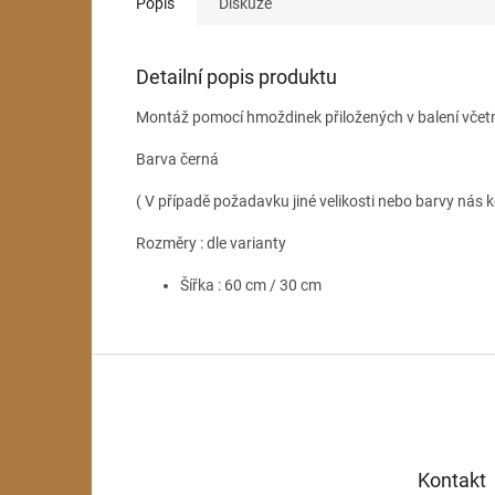
Popis
Diskuze
Detailní popis produktu
Montáž pomocí hmoždinek přiložených v balení včet
Barva černá
( V případě požadavku jiné velikosti nebo barvy nás k
Rozměry : dle varianty
Šířka : 60 cm / 30 cm
Z
á
p
a
t
Kontakt
í