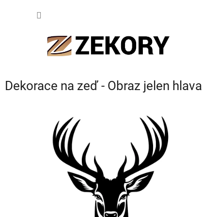
Přejít
NÁKUP
na
obsah
KOŠÍK
Dekorace na zeď - Obraz jelen hlava