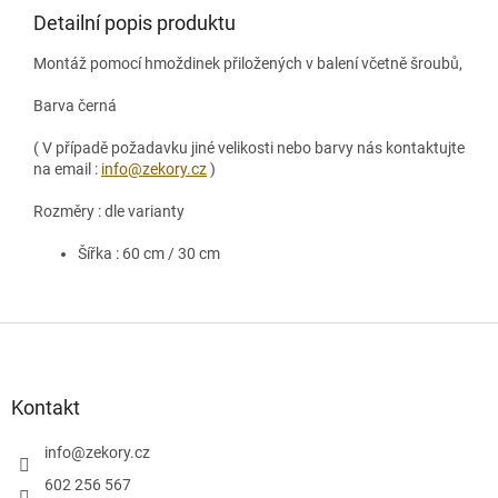
Detailní popis produktu
Montáž pomocí hmoždinek přiložených v balení včetně šroubů,
Barva černá
( V případě požadavku jiné velikosti nebo barvy nás kontaktujte
na email :
info@zekory.cz
)
Rozměry : dle varianty
Šířka : 60 cm / 30 cm
Z
á
p
a
Kontakt
t
í
info
@
zekory.cz
602 256 567