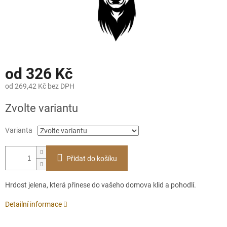
od
326 Kč
od
269,42 Kč
bez DPH
Měrná
Zvolte variantu
cena:
Varianta
Přidat do košíku
Hrdost jelena, která přinese do vašeho domova klid a pohodlí.
Detailní informace