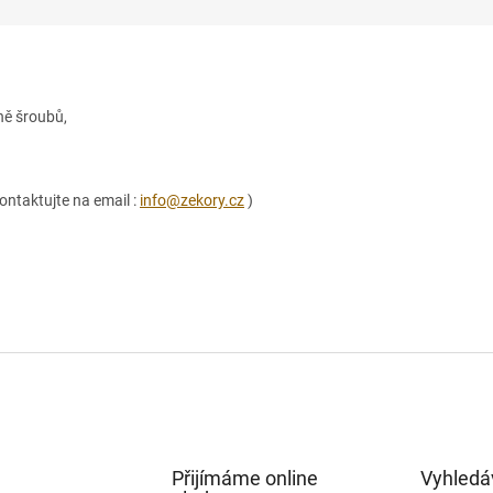
ně šroubů,
ontaktujte na email :
info@zekory.cz
)
Přijímáme online
Vyhledá