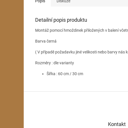
Popis
Diskuze
Detailní popis produktu
Montáž pomocí hmoždinek přiložených v balení včet
Barva černá
( V případě požadavku jiné velikosti nebo barvy nás k
Rozměry : dle varianty
Šířka : 60 cm / 30 cm
Z
á
p
a
t
Kontakt
í