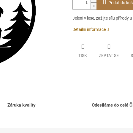
Přidat do koš
Jeleni v lese, zažijte sílu přírody
Detailní informace
TISK
ZEPTAT SE
S
Záruka kvality
Odesíláme do celé 