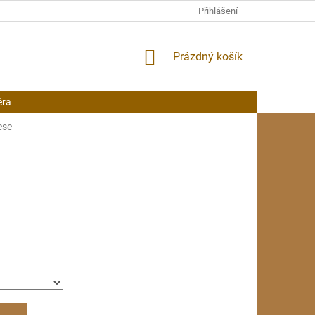
Přihlášení
NÁKUPNÍ
Prázdný košík
KOŠÍK
éra
ese