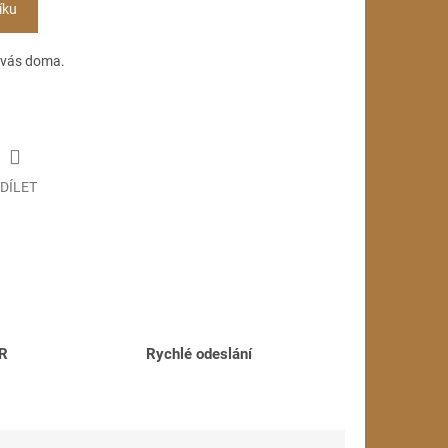
íku
 u vás doma.
DÍLET
ČR
Rychlé odeslání