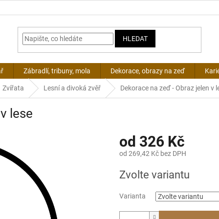
HLEDAT
ář
Zábradlí, tribuny, mola
Dekorace, obrazy na zeď
Kari
Zvířata
Lesní a divoká zvěř
Dekorace na zeď - Obraz jelen v l
v lese
od
326 Kč
od
269,42 Kč
bez DPH
Měrná
Zvolte variantu
cena:
Varianta