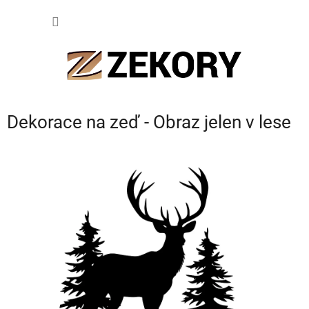
Přejít
NÁKUP
na
obsah
KOŠÍK
Dekorace na zeď - Obraz jelen v lese