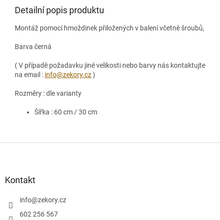
Detailní popis produktu
Montáž pomocí hmoždinek přiložených v balení včetně šroubů,
Barva černá
( V případě požadavku jiné velikosti nebo barvy nás kontaktujte
na email :
info@zekory.cz
)
Rozměry : dle varianty
Šířka : 60 cm / 30 cm
Z
á
p
a
Kontakt
t
í
info
@
zekory.cz
602 256 567