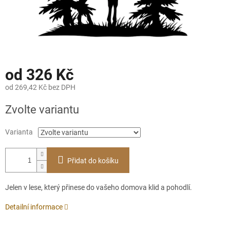
od
326 Kč
od
269,42 Kč
bez DPH
Měrná
Zvolte variantu
cena:
Varianta
Přidat do košíku
Jelen v lese, který přinese do vašeho domova klid a pohodlí.
Detailní informace