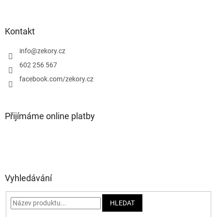
á
p
a
Kontakt
t
í
info
@
zekory.cz
602 256 567
facebook.com/zekory.cz
Přijímáme online platby
Vyhledávání
HLEDAT