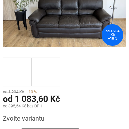
od 1 204
Kč
–10 %
od 1 204 Kč
–10 %
od
1 083,60 Kč
od
895,54 Kč
bez DPH
Měrná
Zvolte variantu
cena: