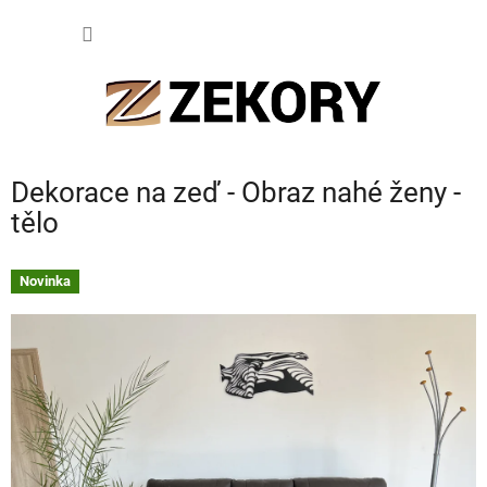
Přejít
NÁKUP
na
obsah
KOŠÍK
Dekorace na zeď - Obraz nahé ženy -
tělo
Novinka