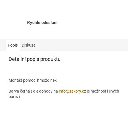
Rychlé odeslání
Popis
Diskuze
Detailní popis produktu
Montáž pomocí hmoždinek
Barva černá ( dle dohody na
info@zekory.cz
je možnost i jiných
barev)
Z
á