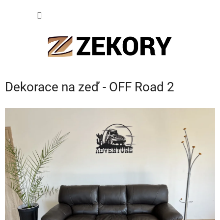
Přejít
NÁKUP
na
obsah
KOŠÍK
Dekorace na zeď - OFF Road 2