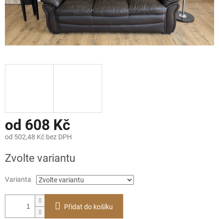
od
608 Kč
od
502,48 Kč
bez DPH
Měrná
Zvolte variantu
cena:
Varianta
Přidat do košíku