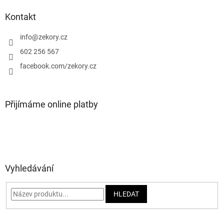
p
a
Kontakt
t
í
info
@
zekory.cz
602 256 567
facebook.com/zekory.cz
Přijímáme online platby
Vyhledávání
HLEDAT