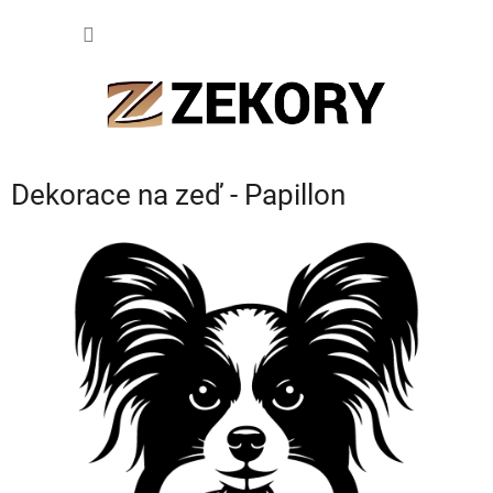
Přejít
NÁKUP
na
obsah
KOŠÍK
Dekorace na zeď - Papillon