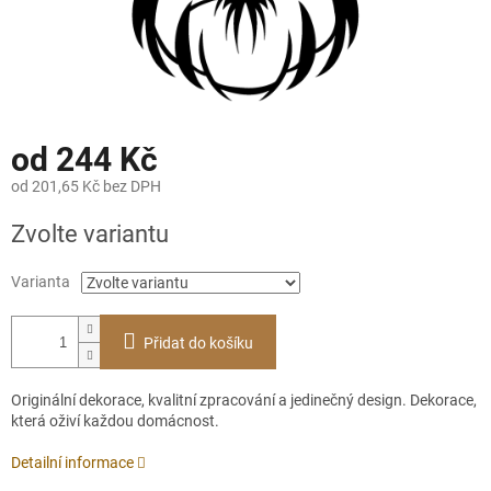
od
244 Kč
od
201,65 Kč
bez DPH
Měrná
Zvolte variantu
cena:
Varianta
Přidat do košíku
Originální dekorace, kvalitní zpracování a jedinečný design. Dekorace,
která oživí každou domácnost.
Detailní informace