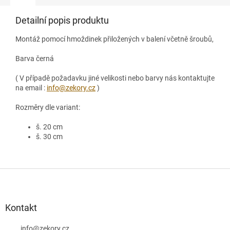
Detailní popis produktu
Montáž pomocí hmoždinek přiložených v balení včetně šroubů,
Barva černá
( V případě požadavku jiné velikosti nebo barvy nás kontaktujte
na email :
info@zekory.cz
)
Rozměry dle variant:
š. 20 cm
š. 30 cm
Z
á
p
a
Kontakt
t
info
@
zekory.cz