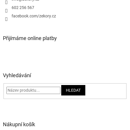
í
602 256 567
facebook.com/zekory.cz
Přijímáme online platby
Vyhledávání
HLEDAT
Nákupní košík