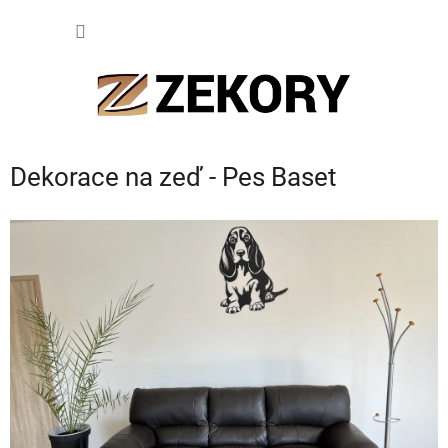
Přejít
NÁKUP
na
obsah
KOŠÍK
Dekorace na zeď - Pes Baset