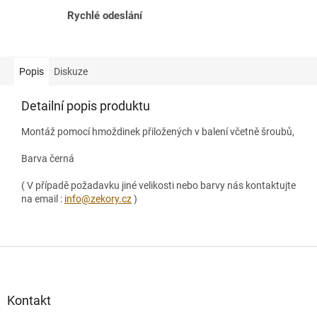
Rychlé odeslání
Popis
Diskuze
Detailní popis produktu
Montáž pomocí hmoždinek přiložených v balení včetně šroubů,
Barva černá
( V případě požadavku jiné velikosti nebo barvy nás kontaktujte
na email :
info@zekory.cz
)
Z
á
p
a
Kontakt
t