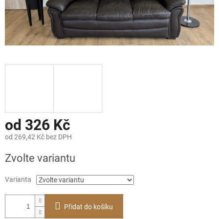
od
326 Kč
od
269,42 Kč
bez DPH
Měrná
Zvolte variantu
cena:
Varianta
Přidat do košíku