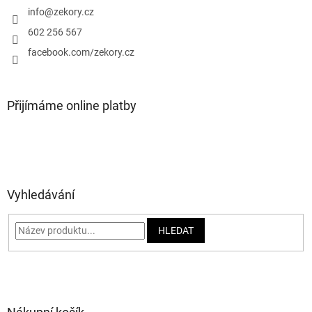
í
info
@
zekory.cz
602 256 567
facebook.com/zekory.cz
Přijímáme online platby
Vyhledávání
HLEDAT