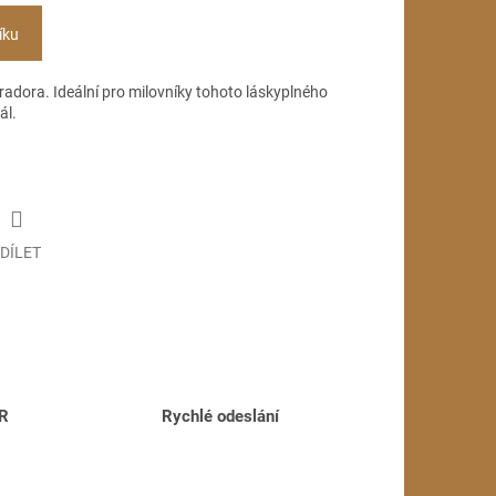
íku
radora. Ideální pro milovníky tohoto láskyplného
ál.
DÍLET
ČR
Rychlé odeslání