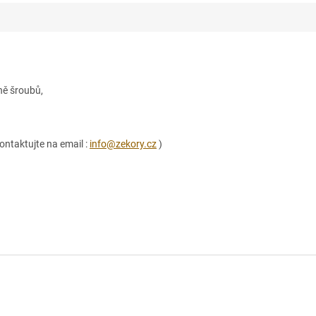
ně šroubů,
ontaktujte na email :
info@zekory.cz
)