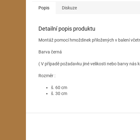
Popis
Diskuze
Detailní popis produktu
Montáž pomocí hmoždinek přiložených v balení včet
Barva černá
( V případě požadavku jiné velikosti nebo barvy nás k
Rozměr :
š. 60 cm
š. 30 cm
Z
á
p
a