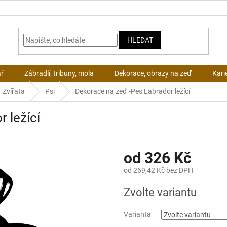
HLEDAT
ář
Zábradlí, tribuny, mola
Dekorace, obrazy na zeď
Kari
Zvířata
Psi
Dekorace na zeď -Pes Labrador ležící
 ležící
od
326 Kč
od
269,42 Kč
bez DPH
Měrná
Zvolte variantu
cena:
Varianta