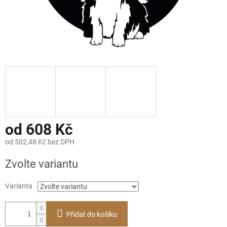
od
608 Kč
od
502,48 Kč
bez DPH
Měrná
Zvolte variantu
cena:
Varianta
Přidat do košíku