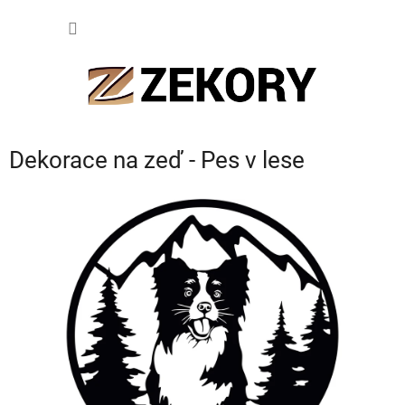
Přejít
NÁKUP
na
obsah
KOŠÍK
Dekorace na zeď - Pes v lese