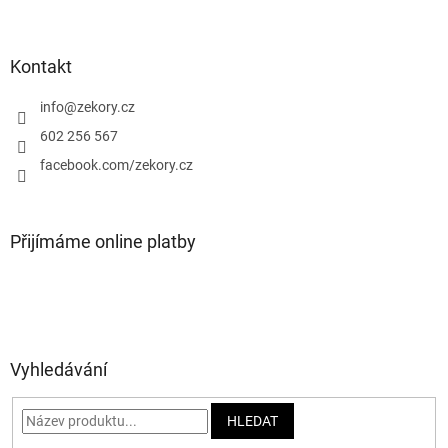
Z
á
p
a
Kontakt
t
í
info
@
zekory.cz
602 256 567
facebook.com/zekory.cz
Přijímáme online platby
Vyhledávání
HLEDAT