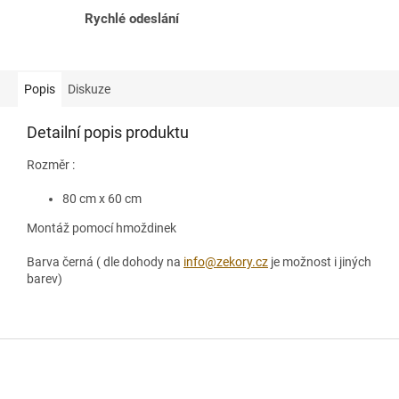
Rychlé odeslání
Popis
Diskuze
Detailní popis produktu
Rozměr :
80 cm x 60 cm
Montáž pomocí hmoždinek
Barva černá ( dle dohody na
info@zekory.cz
je možnost i jiných
barev)
Z
á
p