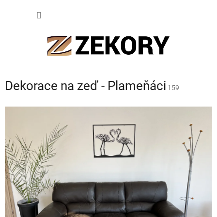
Přejít
NÁKUP
na
obsah
KOŠÍK
Dekorace na zeď - Plameňáci
159