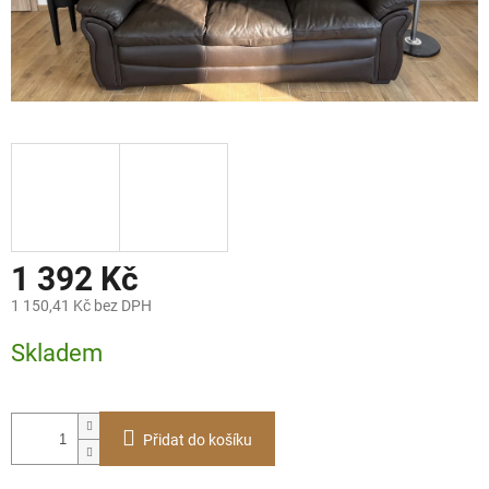
1 392 Kč
1 150,41 Kč bez DPH
Měrná
Skladem
cena:
Přidat do košíku