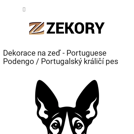
Přejít
NÁKUP
na
obsah
KOŠÍK
Dekorace na zeď - Portuguese
Podengo / Portugalský králičí pes