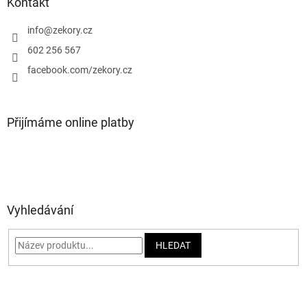
a
Kontakt
t
í
info
@
zekory.cz
602 256 567
facebook.com/zekory.cz
Přijímáme online platby
Vyhledávání
HLEDAT