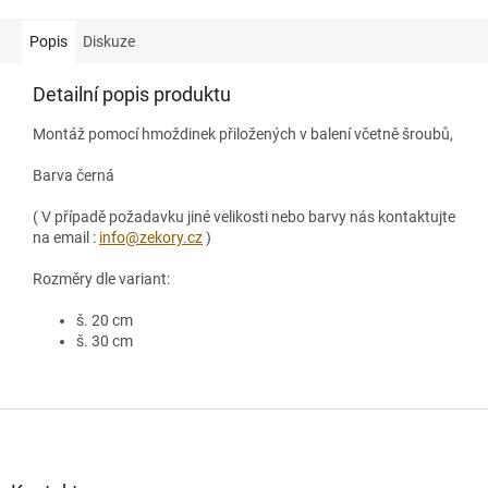
Popis
Diskuze
Detailní popis produktu
Montáž pomocí hmoždinek přiložených v balení včetně šroubů,
Barva černá
( V případě požadavku jiné velikosti nebo barvy nás kontaktujte
na email :
info@zekory.cz
)
Rozměry dle variant:
š. 20 cm
š. 30 cm
Z
á
p