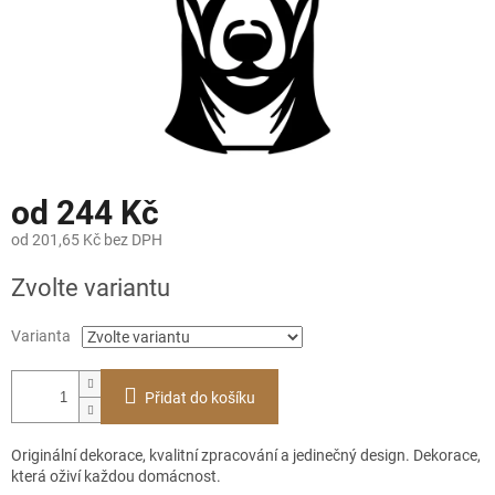
od
244 Kč
od
201,65 Kč
bez DPH
Měrná
Zvolte variantu
cena:
Varianta
Přidat do košíku
Originální dekorace, kvalitní zpracování a jedinečný design. Dekorace,
která oživí každou domácnost.