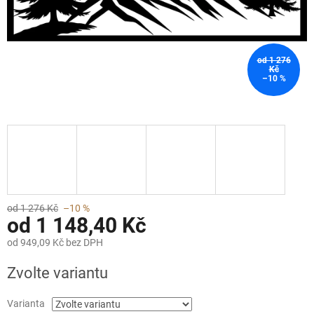
od 1 276
Kč
–10 %
od 1 276 Kč
–10 %
od
1 148,40 Kč
od
949,09 Kč
bez DPH
Měrná
Zvolte variantu
cena:
Varianta