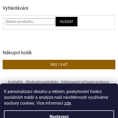
Vyhledávání
HLEDAT
Nákupní košík
0
KS /
0 KČ
Kontakty
Obchodní podmínky
Odstoupení od kupní smlouvy
Podmínky ochrany osobních údajů
K personalizaci obsahu a reklam, poskytování funkcí
sociálních médií a analýze naší návštěvnosti využíváme
soubory cookies. Více informací
zde
.
Vytvořil Shoptet
Nastavení