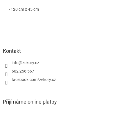
- 120 cm x 45 cm
Z
á
p
a
Kontakt
t
í
info
@
zekory.cz
602 256 567
facebook.com/zekory.cz
Přijímáme online platby