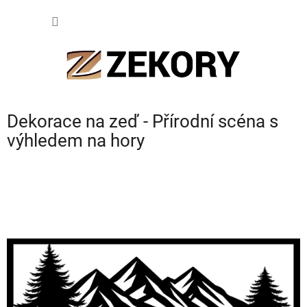
Přejít
NÁKUP
na
obsah
KOŠÍK
Dekorace na zeď - Přírodní scéna s
výhledem na hory