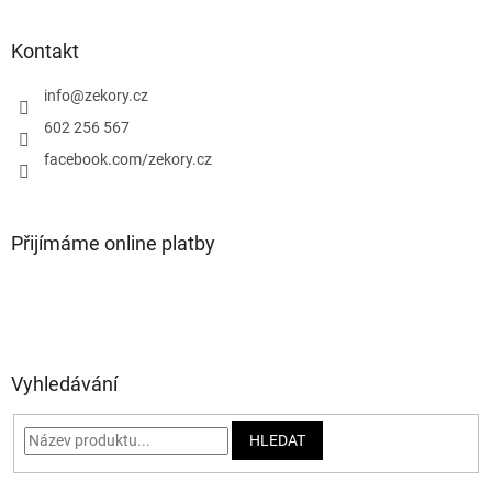
á
p
a
Kontakt
t
í
info
@
zekory.cz
602 256 567
facebook.com/zekory.cz
Přijímáme online platby
Vyhledávání
HLEDAT