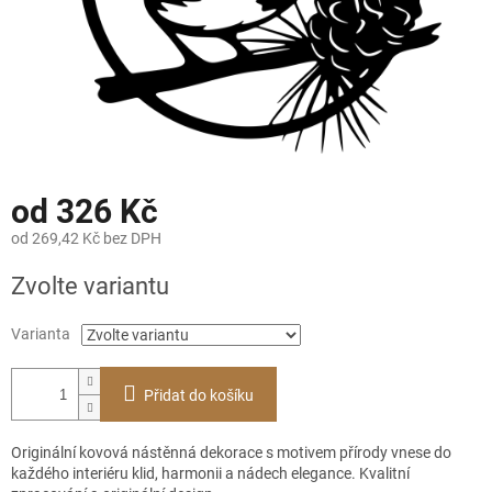
od
326 Kč
od
269,42 Kč
bez DPH
Měrná
Zvolte variantu
cena:
Varianta
Přidat do košíku
Originální kovová nástěnná dekorace s motivem přírody vnese do
každého interiéru klid, harmonii a nádech elegance. Kvalitní