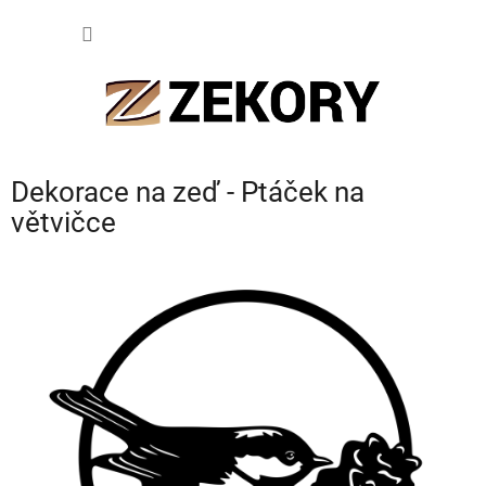
Přejít
NÁKUP
na
obsah
KOŠÍK
Dekorace na zeď - Ptáček na
větvičce