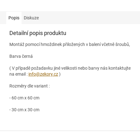
Popis
Diskuze
Detailní popis produktu
Montáž pomocí hmoždinek přiložených v balení včetně šroubů,
Barva černá
( V případě požadavku jiné velikosti nebo barvy nás kontaktujte
na email :
info@zekory.cz
)
Rozměry dle variant :
- 60 cm x 60 cm
- 30 cm x 30 cm
Z