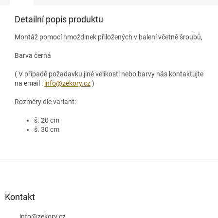
Detailní popis produktu
Montáž pomocí hmoždinek přiložených v balení včetně šroubů,
Barva černá
( V případě požadavku jiné velikosti nebo barvy nás kontaktujte
na email :
info@zekory.cz
)
Rozměry dle variant:
š. 20 cm
š. 30 cm
Z
á
p
a
Kontakt
t
info
@
zekory.cz