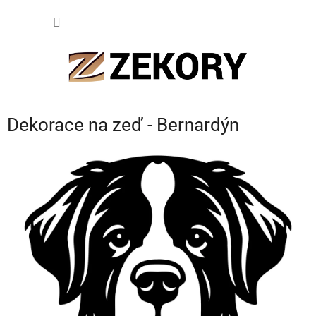
Přejít
NÁKUP
na
obsah
KOŠÍK
Dekorace na zeď - Bernardýn