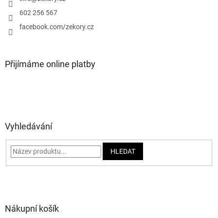
í
602 256 567
facebook.com/zekory.cz
Přijímáme online platby
Vyhledávání
HLEDAT
Nákupní košík