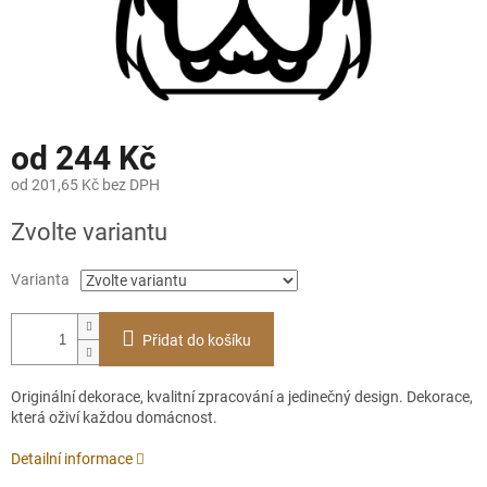
od
244 Kč
od
201,65 Kč
bez DPH
Měrná
Zvolte variantu
cena:
Varianta
Přidat do košíku
Originální dekorace, kvalitní zpracování a jedinečný design. Dekorace,
která oživí každou domácnost.
Detailní informace