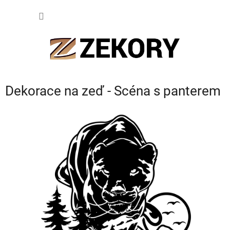
Přejít
NÁKUP
na
obsah
KOŠÍK
Dekorace na zeď - Scéna s panterem