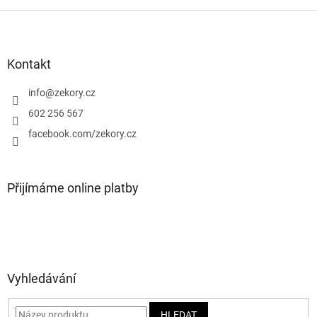
Z
á
p
a
Kontakt
t
í
info
@
zekory.cz
602 256 567
facebook.com/zekory.cz
Přijímáme online platby
Vyhledávání
HLEDAT