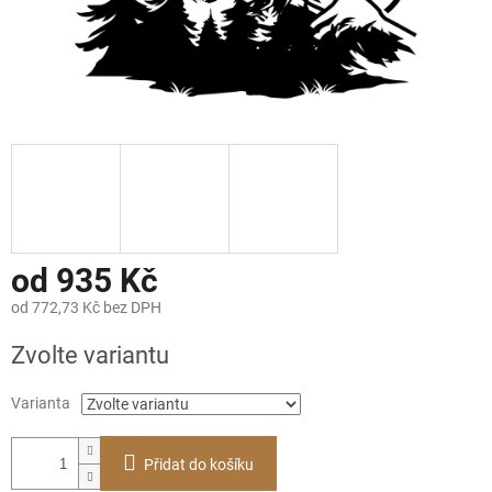
od
935 Kč
od
772,73 Kč
bez DPH
Měrná
Zvolte variantu
cena:
Varianta
Přidat do košíku