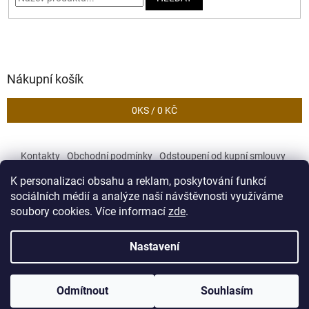
Nákupní košík
0
KS /
0 KČ
Kontakty
Obchodní podmínky
Odstoupení od kupní smlouvy
Podmínky ochrany osobních údajů
K personalizaci obsahu a reklam, poskytování funkcí
sociálních médií a analýze naší návštěvnosti využíváme
soubory cookies. Více informací
zde
.
Vytvořil Shoptet
Nastavení
Copyright 2026
Zekory
. Všechna práva vyhrazena.
Upravit
Odmítnout
Souhlasím
nastavení cookies