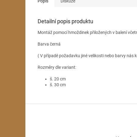
Popis
Diskuze
Detailní popis produktu
Montáž pomocí hmoždinek přiložených v balení včet
Barva černá
( V případě požadavku jiné velikosti nebo barvy nás k
Rozměry dle variant:
š. 20 cm
š. 30 cm
Z
á
p
a
t