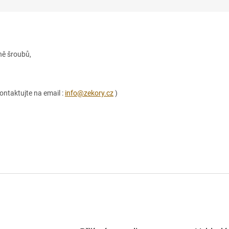
ně šroubů,
ontaktujte na email :
info@zekory.cz
)