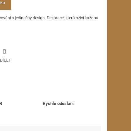
íku
acování a jedinečný design. Dekorace, která oživí každou
DÍLET
ČR
Rychlé odeslání