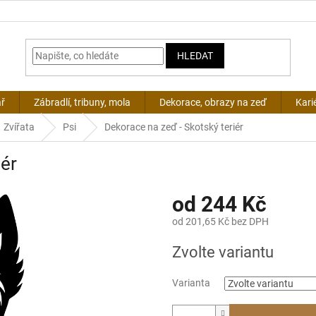
HLEDAT
ář
Zábradlí, tribuny, mola
Dekorace, obrazy na zeď
Kari
Zvířata
Psi
Dekorace na zeď - Skotský teriér
iér
od
244 Kč
od
201,65 Kč
bez DPH
Měrná
Zvolte variantu
cena:
Varianta