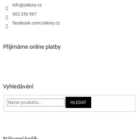
í
info
@
zekory.cz
602 256 567
facebook.com/zekory.cz
Přijímáme online platby
Vyhledávání
HLEDAT
Nákupní košík