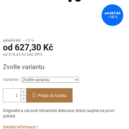
od 697 Kč
–10 %
od 697 Kč
–10 %
od
627,30 Kč
od
518,43 Kč
bez DPH
Měrná
Zvolte variantu
cena:
Varianta
Přidat do košíku
Originální a zároveň tématická dekorace, která zaujme na první
pohled.
Detailní informace