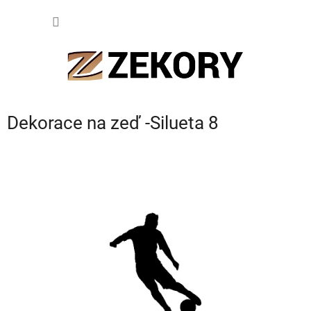
Přejít
NÁKUP
na
obsah
KOŠÍK
Dekorace na zeď -Silueta 8