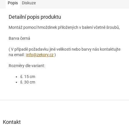
Popis
Diskuze
Detailní popis produktu
Montáž pomocí hmoždinek přiložených v balení včetně šroubů,
Barva černá
( V případě požadavku jiné velikosti nebo barvy nás kontaktujte
na email :
info@zekory.cz
)
Rozměry dle variant:
š. 15 cm
š. 30 cm
Z
á
p
a
Kontakt
t