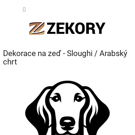
Přejít
NÁKUP
na
obsah
KOŠÍK
Dekorace na zeď - Sloughi / Arabský
chrt