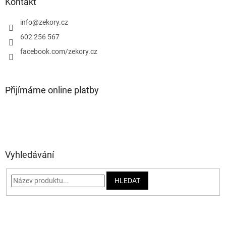
a
Kontakt
t
í
info
@
zekory.cz
602 256 567
facebook.com/zekory.cz
Přijímáme online platby
Vyhledávání
HLEDAT