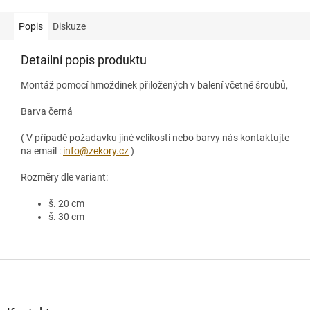
Popis
Diskuze
Detailní popis produktu
Montáž pomocí hmoždinek přiložených v balení včetně šroubů,
Barva černá
( V případě požadavku jiné velikosti nebo barvy nás kontaktujte
na email :
info@zekory.cz
)
Rozměry dle variant:
š. 20 cm
š. 30 cm
Z
á
p