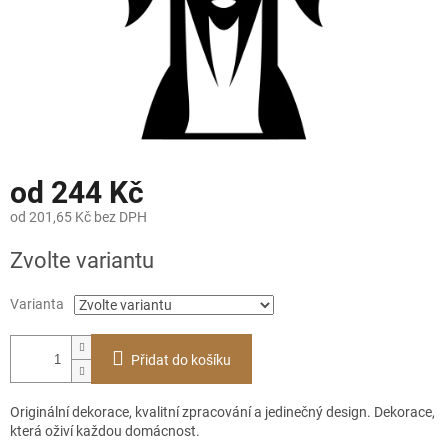
od
244 Kč
od
201,65 Kč
bez DPH
Měrná
Zvolte variantu
cena:
Varianta
Přidat do košíku
Originální dekorace, kvalitní zpracování a jedinečný design. Dekorace,
která oživí každou domácnost.