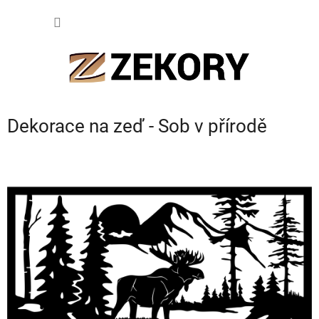
Přejít
NÁKUP
na
obsah
KOŠÍK
Dekorace na zeď - Sob v přírodě