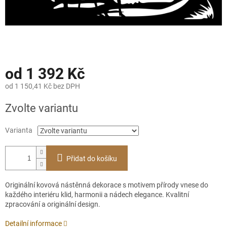
od
1 392 Kč
od
1 150,41 Kč
bez DPH
Měrná
Zvolte variantu
cena:
Varianta
Přidat do košíku
Originální kovová nástěnná dekorace s motivem přírody vnese do
každého interiéru klid, harmonii a nádech elegance. Kvalitní
zpracování a originální design.
Detailní informace