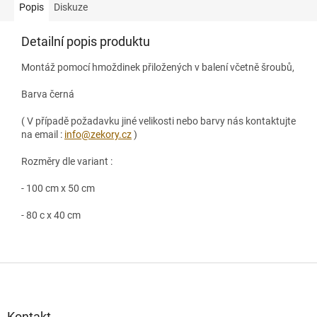
Popis
Diskuze
Detailní popis produktu
Montáž pomocí hmoždinek přiložených v balení včetně šroubů,
Barva černá
( V případě požadavku jiné velikosti nebo barvy nás kontaktujte
na email :
info@zekory.cz
)
Rozměry dle variant :
- 100 cm x 50 cm
- 80 c x 40 cm
Z
á
p
a
Kontakt