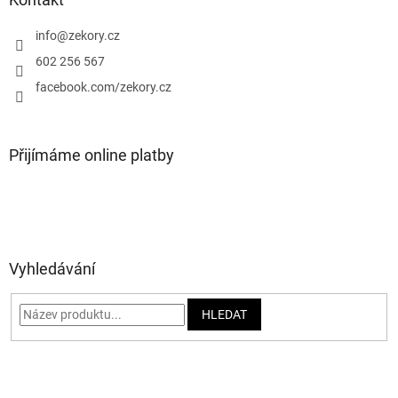
t
í
info
@
zekory.cz
602 256 567
facebook.com/zekory.cz
Přijímáme online platby
Vyhledávání
HLEDAT