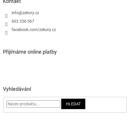
a
Kontakt
t
í
info
@
zekory.cz
602 256 567
facebook.com/zekory.cz
Přijímáme online platby
Vyhledávání
HLEDAT