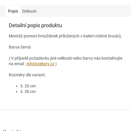
Popis
Diskuze
Detailní popis produktu
Montáž pomocí hmoždinek přiložených v balení včetně šroubů,
Barva černá
( V případě požadavku jiné velikosti nebo barvy nás kontaktujte
na email :
info@zekory.cz
)
Rozměry dle variant:
š. 20 cm
š. 30 cm
Z
á
p