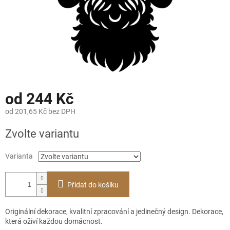
od
244 Kč
od
201,65 Kč
bez DPH
Měrná
Zvolte variantu
cena:
Varianta
Přidat do košíku
Originální dekorace, kvalitní zpracování a jedinečný design. Dekorace,
která oživí každou domácnost.