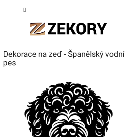
Přejít
NÁKUP
na
obsah
KOŠÍK
Dekorace na zeď - Španělský vodní
pes