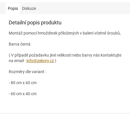
Popis
Diskuze
Detailní popis produktu
Montáž pomocí hmoždinek přiložených v balení včetně šroubů,
Barva černá
( V případě požadavku jiné velikosti nebo barvy nás kontaktujte
na email :
info@zekory.cz
)
Rozměry dle variant :
- 80 cm x 60 cm
- 60 cm x 40 cm
Z
á
p