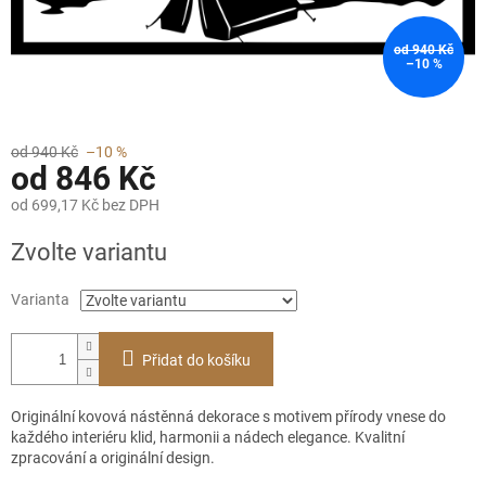
od 940 Kč
–10 %
od 940 Kč
–10 %
od
846 Kč
od
699,17 Kč
bez DPH
Měrná
Zvolte variantu
cena:
Varianta
Přidat do košíku
Originální kovová nástěnná dekorace s motivem přírody vnese do
každého interiéru klid, harmonii a nádech elegance. Kvalitní
zpracování a originální design.