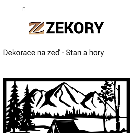
Přejít
NÁKUP
na
obsah
KOŠÍK
Dekorace na zeď - Stan a hory