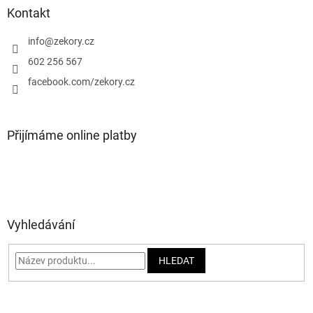
a
Kontakt
t
í
info
@
zekory.cz
602 256 567
facebook.com/zekory.cz
Přijímáme online platby
Vyhledávání
HLEDAT