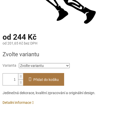
od
244 Kč
od
201,65 Kč
bez DPH
Měrná
Zvolte variantu
cena:
Varianta
Přidat do košíku
Jedinečná dekorace, kvalitní zpracování a originální design.
Detailní informace