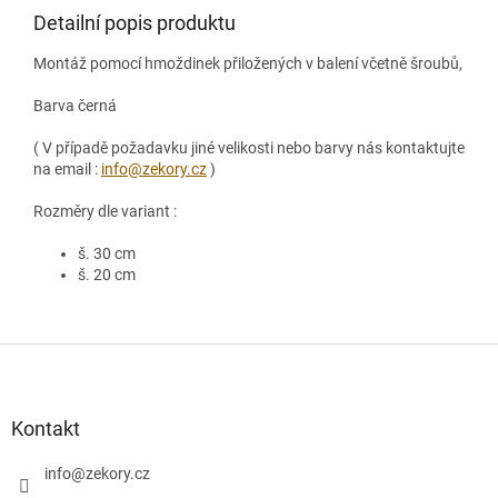
Detailní popis produktu
Montáž pomocí hmoždinek přiložených v balení včetně šroubů,
Barva černá
( V případě požadavku jiné velikosti nebo barvy nás kontaktujte
na email :
info@zekory.cz
)
Rozměry dle variant :
š. 30 cm
š. 20 cm
Z
á
p
a
Kontakt
t
í
info
@
zekory.cz