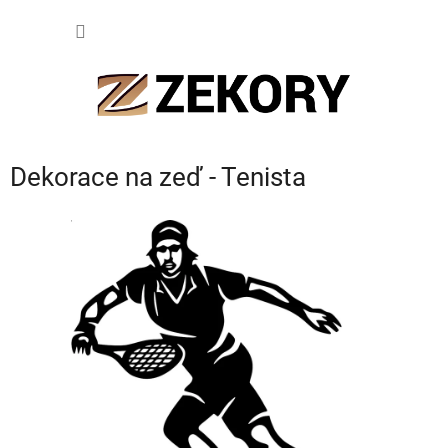
Přejít
NÁKUP
na
obsah
KOŠÍK
Dekorace na zeď - Tenista