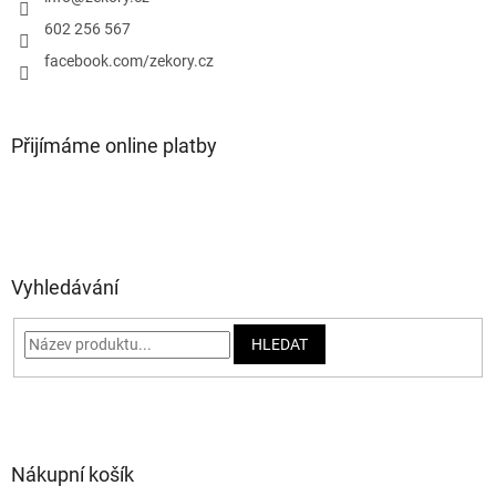
í
602 256 567
facebook.com/zekory.cz
Přijímáme online platby
Vyhledávání
HLEDAT
Nákupní košík