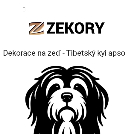
Přejít
NÁKUP
na
obsah
KOŠÍK
Dekorace na zeď - Tibetský kyi apso