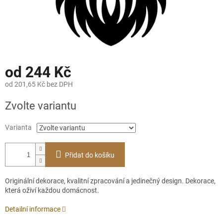
od
244 Kč
od
201,65 Kč
bez DPH
Měrná
Zvolte variantu
cena:
Varianta
Přidat do košíku
Originální dekorace, kvalitní zpracování a jedinečný design. Dekorace,
která oživí každou domácnost.
Detailní informace