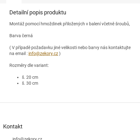
Detailní popis produktu
Montáž pomocí hmoždinek přiložených v balení včetně šroubů,
Barva černá
( V případě požadavku jiné velikosti nebo barvy nás kontaktujte
na email :
info@zekory.cz
)
Rozměry dle variant:
š. 20 cm
š. 30 cm
Z
á
p
a
Kontakt
t
info
@
zekory.cz