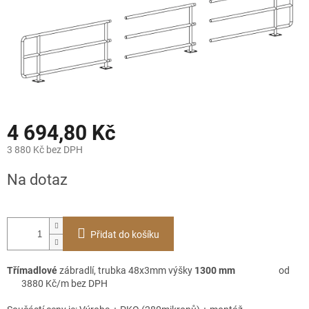
4 694,80 Kč
3 880 Kč bez DPH
Měrná
Na dotaz
cena:
Přidat do košíku
Třímadlové
zábradlí, trubka 48x3mm výšky
1300 mm
od
3880 Kč/m bez DPH