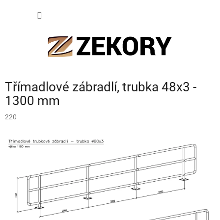
Přejít
NÁKUP
na
obsah
KOŠÍK
Třímadlové zábradlí, trubka 48x3 -
1300 mm
220