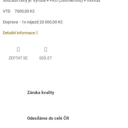
Součástí ceny je: Výroba + PKO (280mikronů) + montáž
VTD 7000,00 Kč
Doprava - 1x nájezd 20 000,00 Kč
Detailní informace
ZEPTAT SE
SDÍLET
Záruka kvality
Odesíláme do celé ČR