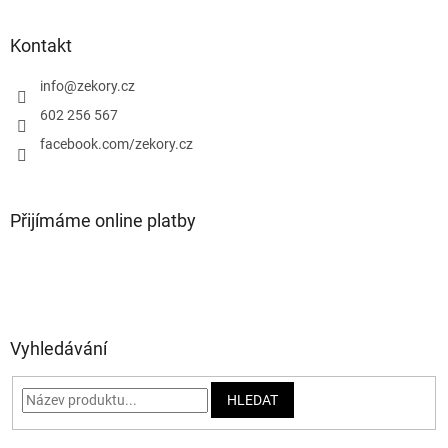
á
p
a
Kontakt
t
í
info
@
zekory.cz
602 256 567
facebook.com/zekory.cz
Přijímáme online platby
Vyhledávání
HLEDAT