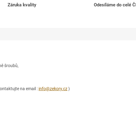
Záruka kvality
Odesíláme do celé 
ně šroubů,
ontaktujte na email :
info@zekory.cz
)