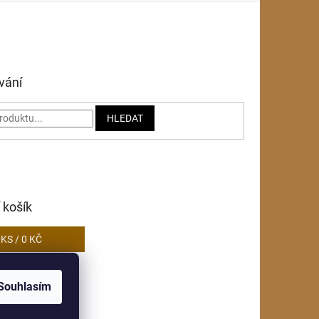
vání
HLEDAT
 košík
0
KS /
0 KČ
Souhlasím
obních údajů