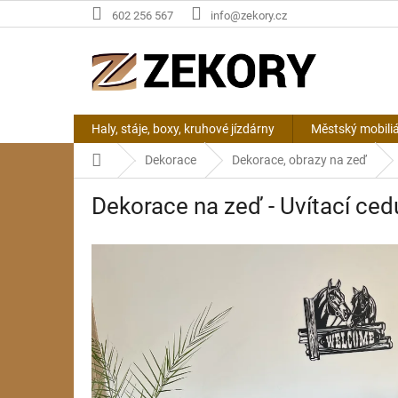
Přejít
602 256 567
info@zekory.cz
na
obsah
Haly, stáje, boxy, kruhové jízdárny
Městský mobili
Domů
Dekorace
Dekorace, obrazy na zeď
Dekorace na zeď - Uvítací ced