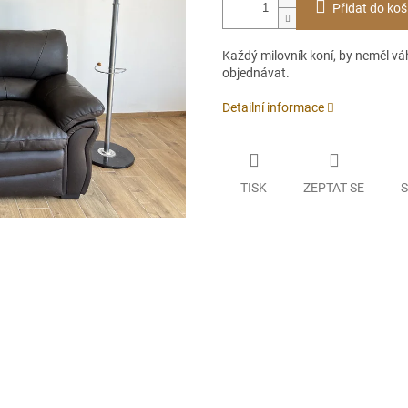
Přidat do koš
Každý milovník koní, by neměl vá
objednávat.
Detailní informace
TISK
ZEPTAT SE
S