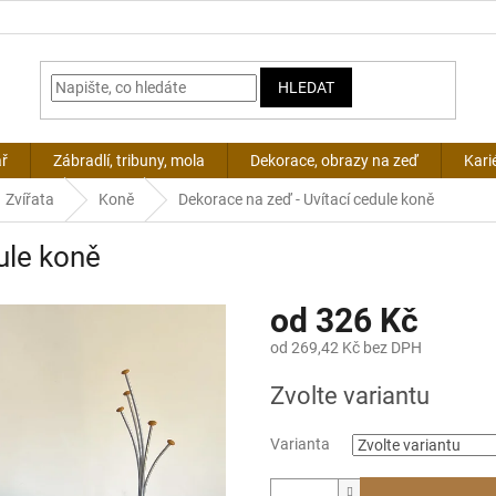
HLEDAT
ář
Zábradlí, tribuny, mola
Dekorace, obrazy na zeď
Kari
Zvířata
Koně
Dekorace na zeď - Uvítací cedule koně
ule koně
od
326 Kč
od
269,42 Kč
bez DPH
Měrná
Zvolte variantu
cena:
Varianta