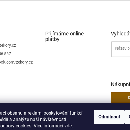
Přijímáme online
Vyhledá
platby
zekory.cz
56 567
ook.com/zekory.cz
Nákupní
zaci obsahu a reklam, poskytování funkcí
Odmítnout
bchodní podmínky
Odstoupení od kupní smlouvy
Podmínky ochrany os
édií a analýze naší návštěvnosti
oubory cookies. Více informací
zde
.