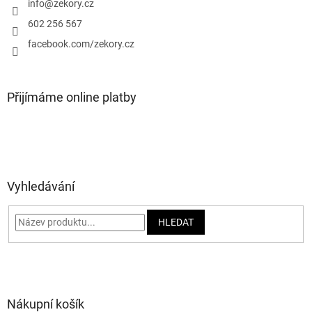
í
info
@
zekory.cz
602 256 567
facebook.com/zekory.cz
Přijímáme online platby
Vyhledávání
HLEDAT
Nákupní košík