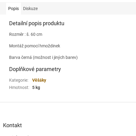
Popis
Diskuze
Detailní popis produktu
Rozměr : š. 60 cm
Montáž pomocí hmoždinek
Barva černá (možnost i jiných barev)
Doplňkové parametry
Kategorie
:
Věšáky
Hmotnost
:
5 kg
Z
á
p
a
Kontakt
t