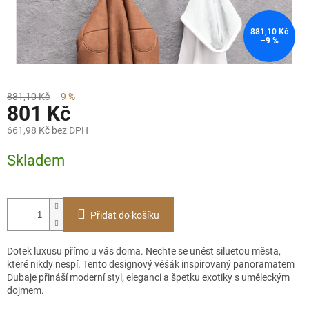
881,10 Kč
–9 %
881,10 Kč
–9 %
801 Kč
661,98 Kč bez DPH
Měrná
Skladem
cena:
Přidat do košíku
Dotek luxusu přímo u vás doma. Nechte se unést siluetou města,
které nikdy nespí. Tento designový věšák inspirovaný panoramatem
Dubaje přináší moderní styl, eleganci a špetku exotiky s uměleckým
dojmem.