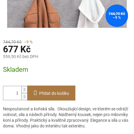
744,70 Kč
–9 %
744,70 Kč
–9 %
677 Kč
559,50 Kč bez DPH
Měrná
Skladem
cena:
Přidat do košíku
Nespoutanost a koňská síla. Okouzlující design, ve kterém se odráží
volnost, síla a nádech přírody. Nádherný kousek, nejen pro milovníky
koní a přírody. Praktický a kvalitně zpracovaný. Elegance a síla u vás
doma. Vhodný jako do interiéru tak exteriéru.