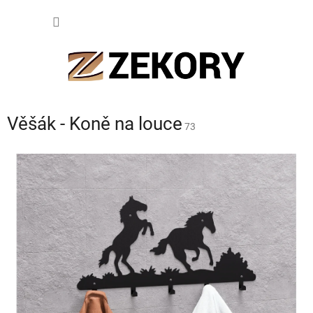
Přejít
NÁKUP
na
obsah
KOŠÍK
Věšák - Koně na louce
73