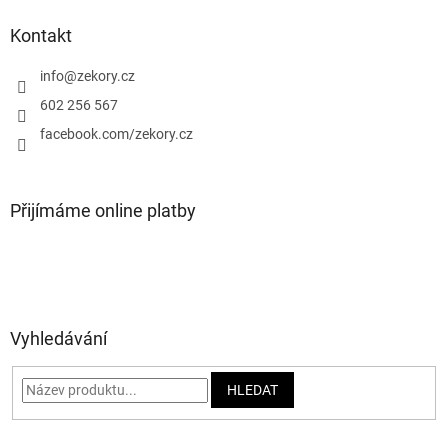
p
a
Kontakt
t
í
info
@
zekory.cz
602 256 567
facebook.com/zekory.cz
Přijímáme online platby
Vyhledávání
HLEDAT