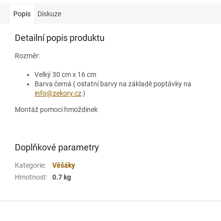
Popis
Diskuze
Detailní popis produktu
Rozměr:
Velký 30 cm x 16 cm
Barva černá ( ostatní barvy na základě poptávky na
info@zekory.cz
)
Montáž pomocí hmoždinek
Doplňkové parametry
Kategorie
:
Věšáky
Hmotnost
:
0.7 kg
Z
á