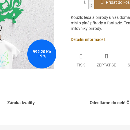
Přidat do koš
Kouzlo lesa a přírody u vás doma
místo plné přírody a fantazie. Te
milovníky přírody.
Detailní informace
992,20 Kč
–9 %
TISK
ZEPTAT SE
S
Záruka kvality
Odesíláme do celé 