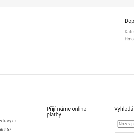
Dop
Kate
Hmo
Přijímáme online
Vyhledá
platby
zekory.cz
56 567