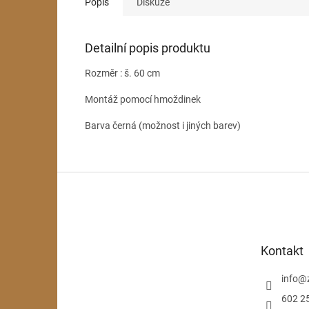
Popis
Diskuze
Detailní popis produktu
Rozměr : š. 60 cm
Montáž pomocí hmoždinek
Barva černá (možnost i jiných barev)
Z
á
p
a
t
Kontakt
í
info
@
602 2