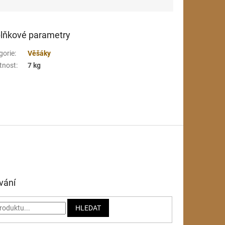
lňkové parametry
gorie
:
Věšáky
tnost
:
7 kg
vání
HLEDAT