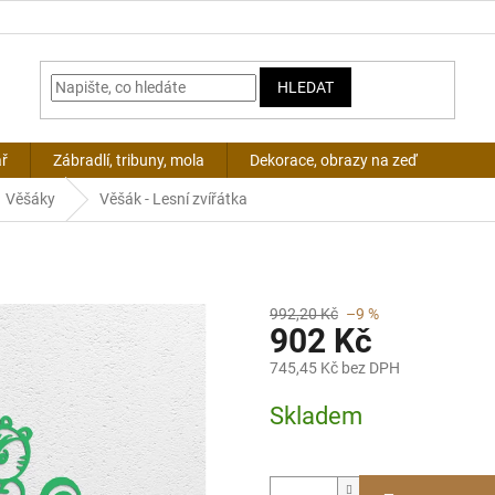
HLEDAT
ář
Zábradlí, tribuny, mola
Dekorace, obrazy na zeď
Věšáky
Věšák - Lesní zvířátka
992,20 Kč
–9 %
902 Kč
745,45 Kč bez DPH
Měrná
Skladem
cena: