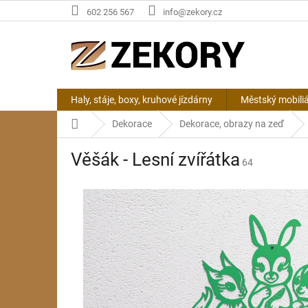
Přejít
602 256 567
info@zekory.cz
na
obsah
Haly, stáje, boxy, kruhové jízdárny
Městský mobili
Domů
Dekorace
Dekorace, obrazy na zeď
Věšák - Lesní zvířátka
64