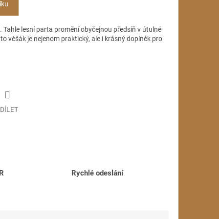
íku
. Tahle lesní parta promění obyčejnou předsíň v útulné
nto věšák je nejenom praktický, ale i krásný doplněk pro
DÍLET
ČR
Rychlé odeslání