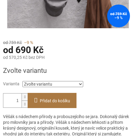
od 759 Kč
–9 %
od 759 Kč
–9 %
od
690 Kč
od
570,25 Kč
bez DPH
Měrná
Zvolte variantu
cena:
Varianta
Přidat do košíku
Věšák s nádechem přírody a probouzejícího se jara. Dokonalý dárek
pro milovníky jara a přírody. Věšák s nádechem lehkosti a přitom
krásný designový, originální kousek, který je navíc velice praktický a
vhodný jak do interiéru tak exteriéru. Originál který si zamilujete.