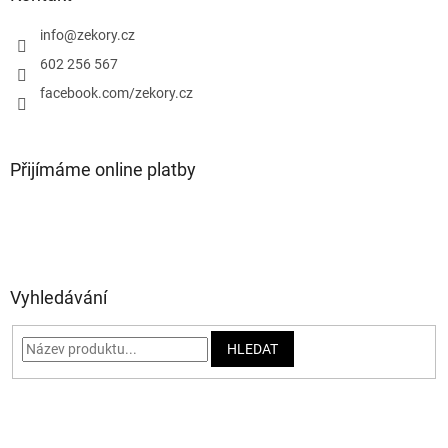
t
í
info
@
zekory.cz
602 256 567
facebook.com/zekory.cz
Přijímáme online platby
Vyhledávání
HLEDAT