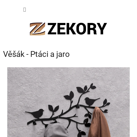
Přejít
NÁKUP
na
obsah
KOŠÍK
Věšák - Ptáci a jaro