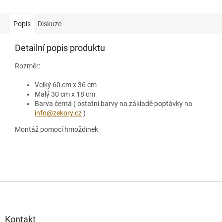
Popis
Diskuze
Detailní popis produktu
Rozměr:
Velký 60 cm x 36 cm
Malý 30 cm x 18 cm
Barva černá ( ostatní barvy na základě poptávky na
info@zekory.cz
)
Montáž pomocí hmoždinek
Z
á
p
a
Kontakt