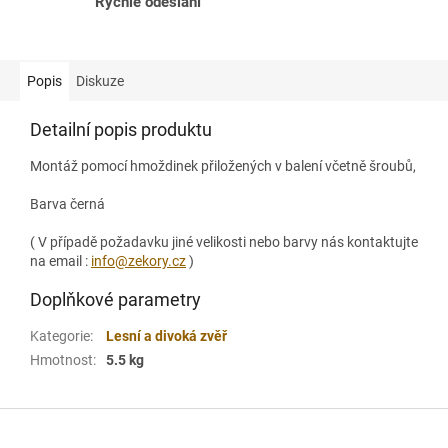
Rychlé odeslání
Popis
Diskuze
Detailní popis produktu
Montáž pomocí hmoždinek přiložených v balení včetně šroubů,
Barva černá
( V případě požadavku jiné velikosti nebo barvy nás kontaktujte
na email :
info@zekory.cz
)
Doplňkové parametry
Kategorie
:
Lesní a divoká zvěř
Hmotnost
:
5.5 kg
Z
á