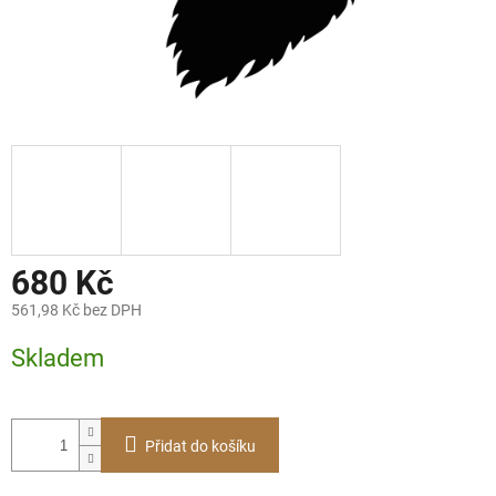
680 Kč
561,98 Kč bez DPH
Měrná
Skladem
cena:
Přidat do košíku