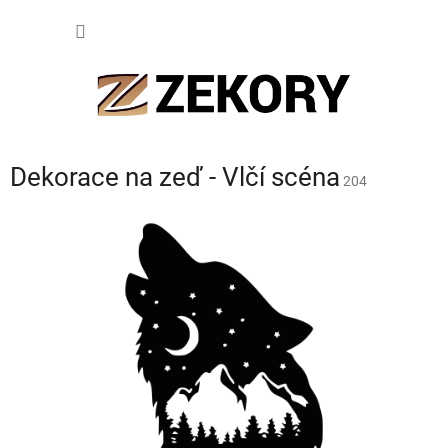
Přejít
NÁKUP
na
obsah
KOŠÍK
Dekorace na zeď - Vlčí scéna
204