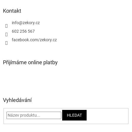
p
a
Kontakt
t
í
info
@
zekory.cz
602 256 567
facebook.com/zekory.cz
Přijímáme online platby
Vyhledávání
HLEDAT